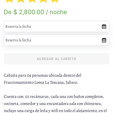
Precio
Precio
De $ 2,800.00 / noche
habitual
de
venta
AGREGAR AL CARRITO
Cabaña para 04 personas ubicada dentro del
Fraccionamiento Loma La Toscana, Jalisco.
Cuenta con 02 recámaras, cada una con baños completos,
cocineta, comedor y una encantadora sala con chimenea,
incluye una carga de leña y wifi en todo el alojamiento, en el