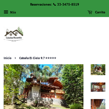
Reservaciones: 📞 33-3475-8519
Más
Carrito
›
Inicio
Cabaña El Cielo 9.7 ⭐️⭐️⭐️⭐️⭐️