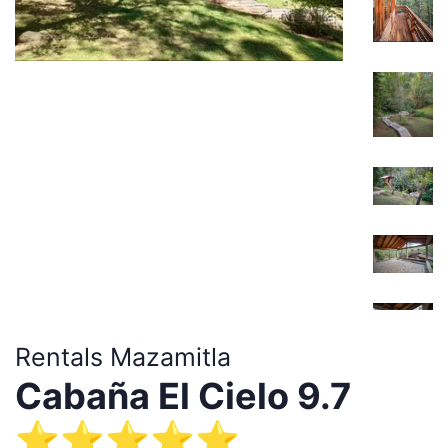
Rentals Mazamitla
Cabaña El Cielo 9.7
⭐️⭐️⭐️⭐️⭐️