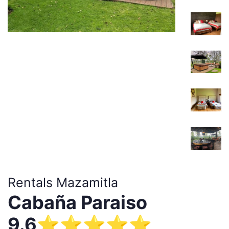
Rentals Mazamitla
Cabaña Paraiso
9.6⭐️⭐️⭐️⭐️⭐️