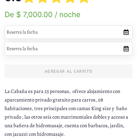
Precio
Precio
De $ 7,000.00 / noche
habitual
de
venta
AGREGAR AL CARRITO
La Cabaña es para 25 personas, ofrece alojamiento con
aparcamiento privado gratuito para carros, 08
habitaciones, tres principales con camas King size y baño
privado , las otros seis con matrimoniales dobles y acceso a
una bañera de hidromasaje, cuenta con barbacoa, jardín,
con jacuzzi con hidromasaje.