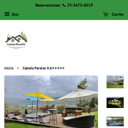
Reservaciones: 📞 33-3475-8519
Más
Carrito
›
Inicio
Cabaña Paraiso 9.6⭐️⭐️⭐️⭐️⭐️